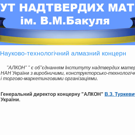
Науково-технологічний алмазний концерн
"АЛКОН" " є об"єднанням Інституту надтвердих матеріалів ім. В.М. Бакуля
НАН
України
з виробничими, конструкторсько-технологіч
і торгово-маркетинговими організаціями.
Генеральний директор концерну "АЛКОН"
В.З. Туркеви
України.