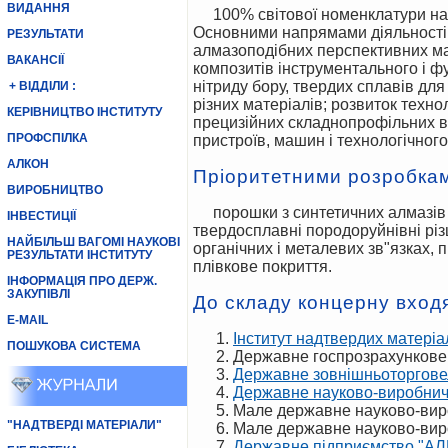
ВИДАННЯ
100% світової номенклатури надтвердих матеріалів (НТМ), випускає за об"ємом 5% світового виробництва НТМ.
Основними напрямами діяльності "
РЕЗУЛЬТАТИ
алмазоподібних перспективних мат
ВАКАНСІЇ
композитів інструментального і ф
нітриду бору, твердих сплавів для
+ ВІДДІЛИ :
різних матеріалів; розвиток тех
КЕРІВНИЦТВО ІНСТИТУТУ
прецизійних складнопрофільних в
ПРОФСПІЛКА
пристроїв, машин і технологічного 
АЛКОН
Пріоритетними розробкам
ВИРОБНИЦТВО
порошки з синтетичних алмазів і кубічного нітриду бору, пасти, полікристали, алмазні сегменти, відрізні диски, алмазні і
ІНВЕСТИЦІЇ
твердосплавні породоруйнівні різц
НАЙБІЛЬШ ВАГОМІ НАУКОВІ
органічних і металевих зв"язках, 
РЕЗУЛЬТАТИ ІНСТИТУТУ
плівкове покриття.
ІНФОРМАЦІЯ ПРО ДЕРЖ.
ЗАКУПІВЛІ
До складу концерну входя
E-MAIL
Інститут надтвердих матеріа
ПОШУКОВА СИСТЕМА
Державне госпрозрахункове 
Державне зовнішньоторгове
Державне науково-виробнич
Мале державне науково-вир
"НАДТВЕРДІ МАТЕРІАЛИ"
Мале державне науково-вир
Державне підприємство "А