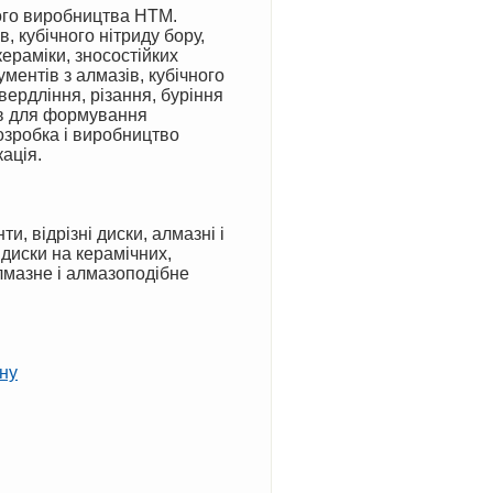
 кубічного нітриду бору,
ераміки, зносостійких
ментів з алмазів, кубічного
вердління, різання, буріння
ів для формування
озробка і виробництво
кація.
 диски на керамічних,
алмазне і алмазоподібне
рну