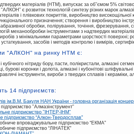
АЛКОН" є розвиток технологій синтезу різних марок алмазів,
еріалів і плівкових покриттів, виробництво високощільної к
ункціонального призначення; створення і виробництво інстру
 абразивної обробки, полірування, точіння, фрезерування, с
нологій механообробки інструментами з надтвердих матеріал
иробів з мінімальними параметрами шорсткості поверхні; р
устаткування, засобів і методів контролю і вимірів, сертифі
и "АЛКОН" на ринку НТМ є:
і, бурові коронки і долота, алмазні і кубонітові шліфувальні
правлячі інструменти, вироби з твердих сплавів і кераміки, 
ть 14 підприємств:
лів ім.В.М. Бакуля НАН України - головна організація конце
підприємство "Алмазінструмент"
льне підприємство "ІНТЕР-ІНМ"
е підприємство “Алкон-Твердосплав”
обниче впроваджувальне підприємство “ЕКМА”
обниче підприємство “ЛІНАТЕК”
ЛКОН-ДІАМАНТ"