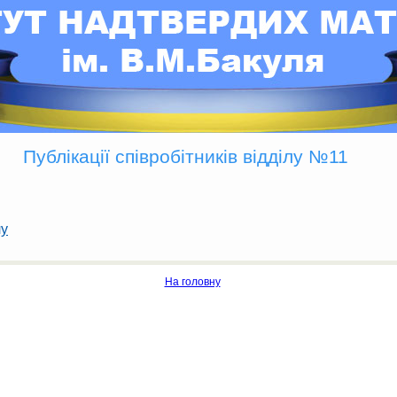
Публікації співробітників відділу №11
лу
На головну