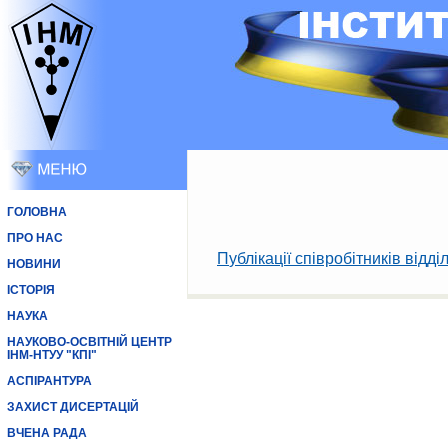
ГОЛОВНА
ПРО НАС
Публікації співробітників відді
НОВИНИ
ІСТОРІЯ
НАУКА
НАУКОВО-ОСВІТНІЙ ЦЕНТР
ІНМ-НТУУ "КПІ"
АСПІРАНТУРА
ЗАХИСТ ДИСЕРТАЦІЙ
ВЧЕНА РАДА