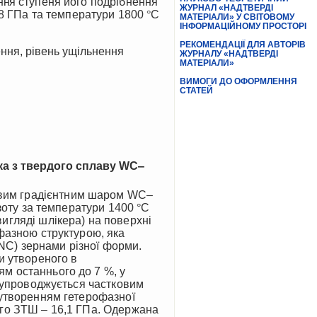
ння
ступеня його подрібнення
ЖУРНАЛ «НАДТВЕРДІ
 8 ГПа та температури 1800
°
С
МАТЕРІАЛИ» У СВІТОВОМУ
ІНФОРМАЦІЙНОМУ ПРОСТОРІ
РЕКОМЕНДАЦІЇ ДЛЯ АВТОРІВ
ення, рівень ущільнення
ЖУРНАЛУ «НАДТВЕРДІ
МАТЕРІАЛИ»
ВИМОГИ ДО ОФОРМЛЕННЯ
СТАТЕЙ
ка з твердого сплаву WC‒
азоту за температури 1400
°
С
игляді шлікера) на поверхні
офазною структурою, яка
іNС) зернами різної форми.
и утвореного в
м останнього до 7 %, у
 супроводжується частковим
 утворенням гетерофазної
ого ЗТШ ‒ 16,1 ГПа. Одержана