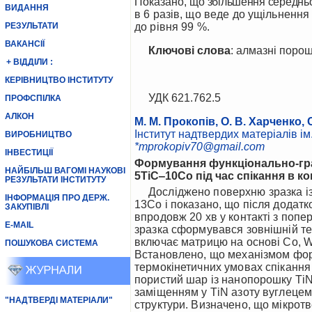
Показано,
що
збільшення середньо
ВИДАННЯ
в 6 разів, що веде до ущільненн
до рівня 99 %.
РЕЗУЛЬТАТИ
ВАКАНСІЇ
Ключові слова
: алмазні порош
+ ВІДДІЛИ :
КЕРІВНИЦТВО ІНСТИТУТУ
УДК 621.762.5
ПРОФСПІЛКА
АЛКОН
М. М. Прокопів, О. В. Харченко, С
Інститут надтвердих матеріалів ім.
ВИРОБНИЦТВО
*mprokopiv70@gmail.com
ІНВЕСТИЦІЇ
Формування функціонально-град
НАЙБІЛЬШ ВАГОМІ НАУКОВІ
5TiC‒10Co під час спікання в к
РЕЗУЛЬТАТИ ІНСТИТУТУ
Досліджено поверхню зразка із твердого сплаву WC–5TiC–10Co марки Т5К10 з поверхневим градієнтним шаром WC‒
ІНФОРМАЦІЯ ПРО ДЕРЖ.
13Со і показано, що після додатк
ЗАКУПІВЛІ
впродовж 20 хв у контакті з поп
E-MAIL
зразка сформувався зовнішній т
включає матрицю на основі Co, W,
ПОШУКОВА СИСТЕМА
Встановлено, що механізмом форм
термокінетичних умовах спіканн
пористий шар із нанопорошку ТіN
заміщенням у ТіN азоту вуглецем
"НАДТВЕРДІ МАТЕРІАЛИ"
структури. Визначено, що мікрот