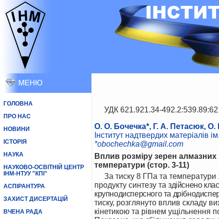
ГОЛОВНА
УДК 621.921.34-492.2:539.89:62
ПРО НАС
О. О. Бочечка*, Г. А. Петасюк, О. 
НОВИНИ
Інститут надтвердих матеріалів ім.
ІСТОРІЯ
*obochechka@gmail.com
НАУКА
Вплив розміру зерен алмазних п
температури
(стор.
3-
11)
НАУКОВО-ОСВІТНІЙ ЦЕНТР
ІНМ-НТУУ "КПІ"
За тиску 8 ГПа та температури
продукту синтезу та
здійснено кла
АСПІРАНТУРА
крупнодисперсного та дрібнодиспе
ЗАХИСТ ДИСЕРТАЦІЙ
тиску, розглянуто вплив складу вих
кінетикою та рівнем ущільнення п
ВЧЕНА РАДА