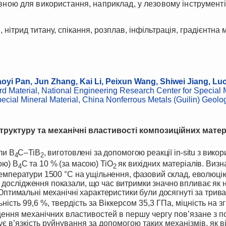
ивною для використання, наприклад, у лезовому інструмент
 нітрид титану, спікання, розплав, інфільтрація, градієнтна 
aoyi Pan, Jun Zhang, Kai Li, Peixun Wang, Shiwei Jiang, L
d Material, National Engineering Research Center for Special 
ecial Mineral Material, China Nonferrous Metals (Guilin) Geology
руктуру та механічні властивості композиційних матері
ли B
C–TiB
, виготовлені за допомогою реакції in-situ з вик
4
2
ою) B
C та 10 % (за масою) TiO
як вихідних матеріалів.
Визн
4
2
і температури 1500 °C на ущільнення, фазовий склад, еволюці
и дослідження показали, що час витримки значно впливає як на
Оптимальні механічні характеристики були досягнуті за трива
ість 99,6 %, твердість за Віккерсом 35,3 ГПа, міцність на зг
ення механічних властивостей в першу чергу пов’язане з 
є в’язкість руйнування за допомогою таких механізмів, як в