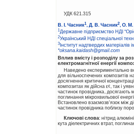
УДК 621.315
1
2
В. І. Часник
, Д. В. Часник
, О. М
1
Державне підприємство НДІ “Оріон
2
Український НДІ спеціальної техн
3
Інститут надтвердих матеріалів ім
*oksana.kaidash@gmail.com
Вплив вмісту і розподілу за ро
електромагнітної енергії компо
Наведено експериментально в
для вільноспечених композитів н
досягнення критичної концентраці
композитах як дійсна
ε
¢
, так і уяв
частинок провідника, досягають 
поглинання мікрохвильової енергі
Встановлено взаємозв’язок між 
частинок провідника поблизу поро
Ключові слова
: нітрид алюмін
кута діелектричних втрат, поглинан