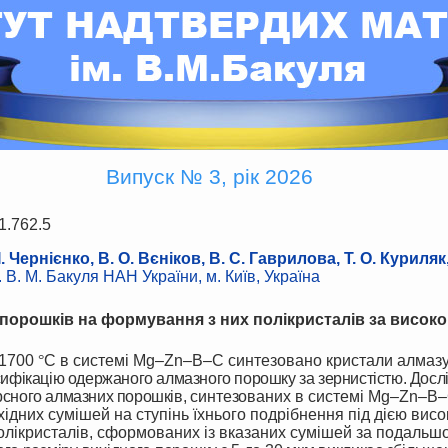
Випуск № 3, рік 2026
1.762.5
І. Чернієнко,
В. О. Вєніков,
В. С. Гаврилова, Т. О. Куриляк
 В. М. Бакуля НАН України, м. Київ, Україна
орошків на формування з них полікристалів за високог
 1700
°
С в системі Mg–Zn–B–C синтезовано кристали алмазу
сифікацію одержаного алмазного порошку за зернистістю. Досл
рсного алмазних порошків,
синтезованих
в системі Mg–Zn–B–C,
ідних сумішей на ступінь їхнього подрібнення під дією високо
олікристалів, сформованих із вказаних сумішей за подальшої