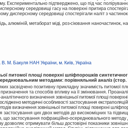
му. Експериментально підтверджено, що під час полірування
сперсному середовищі гасу на поверхні притира спостерігали
ому дисперсному середовищі спостерігали наліт з частинок 
дь, алюміній, метаборат міді,
роз-с
іювання наночастинок, нал
 В. М. Бакуля НАН України, м. Київ, Україна
ьої питомої площі поверхні шліфпорошків синтетичног
ереднювальним методами: порівняльний аналіз (стор. 
призначення та способів впливу на її змінювання. Проаналі
-аналітичного визначення
зовнішньої питомої площі поверхні 
осліджено методичні особливості застосування екстраполяці
одів визначення зовнішньої питомої площі поверхні шліфпор
я
застосування цих двох методів до високоміцних та підви
о, що застосування пофракційно-осереднювального методу 
 дозволяє отримувати більш достовірні показники зовнішнь