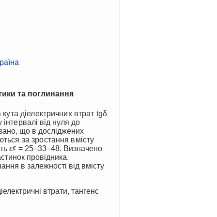
країна
тики та поглинання
а кута діелектричних втрат
tgδ
 інтервалі
від нуля до
азано, що в досліджених
ються за зростання вмісту
ють
ε
¢
= 25–33–48. Визначено
астинок провідника.
ання в залежності від вмісту
діелектричні втрати, тангенс