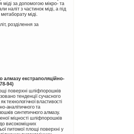
 міді за допомогою мікро- та
 наліт з частинок міді, а під
метаборату міді.
іт,
розділення за
о алмазу екстраполяційно-
78
-
94)
зовано тенденції сучасного
як технологічної властивості
йно
-
аналітичного та
ошків синтетичного алмазу.
щеної міцності шліфпорошків
до високоміцних
ої питомої площі поверхні у