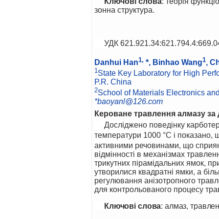
Ключові слова
: теорія функці
зонна структура.
УДК
621.921.34
:
621.794.4
:669.0
1,
1
Danhui Han
*, Binhao Wang
, C
1
State Key Laboratory for High Perf
P.R. China
2
School of Materials Electronics a
*baoyanl@126.com
Кероване травлення алмазу за
Досліджено поведінку карботе
температури 1000 °C і показано, щ
активними речовинами, що сприя
відмінності в механізмах травлен
трикутних пірамідальних ямок, пр
утворилися квадратні ямки, а бі
регулювання анізотропного травл
для контрольованого процесу тра
Ключові слова
: алмаз, травле