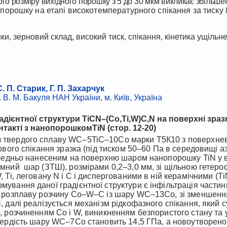
го розміру вихідного порошку з 5 до 30 мкм викликає збільше
я порошку на етапі високотемпературного спікання за тиску
ки, зерновий склад, високий тиск, спікання, кінетика ущільн
. П. Старик, Г. П. Захарчук
 В. М. Бакуля НАН України, м. Київ, Україна
ієнтної структури TiСN–(Со,Ті,W)С,N на поверхні зраз
онтакті з нанопорошкомTiN
(стор. 12
-
20)
ового спікання зразка (під тиском 50‒60 Па в середовищі 
ередньо нанесеним на поверхню шаром нанопорошку TiN у в
емний
шар (ЗТШ), розмірами 0,2–3,0 мм, зі щільною гетер
 Ti, леговану N і C і диспергованими в ній керамічними (Т
ування даної градієнтної структури є інфільтрація частин
я розплаву розчину Со‒W‒С із шару WC‒13Со, зі зменшення
, далі реалізується механізм рідкофазного спікання, який
, розчиненням Со і W, виникненням безпористого стану та
вердість шару WC‒7Со становить 14,5 ГПа, а новоутворен