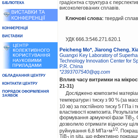
градієнтна структура є перспект
БІБЛІОТЕКА
високолегованих сплавів.
Ключові слова:
твердий сплав,
КОНФЕРЕНЦІЇ
ВИСТАВКИ
УДК
666.3:546.271.620.1
Peicheng Mo
*
, Jiarong Cheng, Xi
Guangxi Key Laboratory of Superhar
Technology Innovation Center for Sp
P.R. China
*
2393707540@qq.com
ОБЛАДНАННЯ ЦЕНТРУ
Вплив часу витримки на мікрост
КОНТАКТИ ЦЕНТРУ
21
-
31)
ПОРЯДОК ОФОРМЛЕННЯ
Досліджено композитні матеріа
ЗАЯВОК
температури і тиску з 90 % (за мас
10 хв) за постійного тиску 5 ГПа 
влас­тивості композита. Результат
формування армуючої фази TiB
.
2
дозволило отримати відносну щільн
1/2
руйнування 6,8 МПа
×
м
. Покращ
TiB
in situ, що ефективно покращу
2