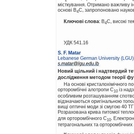
місткування. Отримано важливу і
основі B
C, запропоновано науков
4
Ключові слова
: B
C, високі те
4
УДК 541.16
S. F. Matar
Lebanese German University (LGU),
s.matar@lgu.edu.lb
Новий щільний і надтвердий т
дослідження методом
теорії ф
На основі кристалохімічного пошуку та теорії функціонала густини запропоновано оригінальні тетрагональні та
орторомбічні алотропи C
із над
10
особливим розташуванням спотвор
відзначаються оригінальною тополо
вищі оптичні моди зі смугою 40 Т
Розрахована крива питомої тепло
для орторомбічного C
. Електрон
10
тетрагональних та орторомбічних 