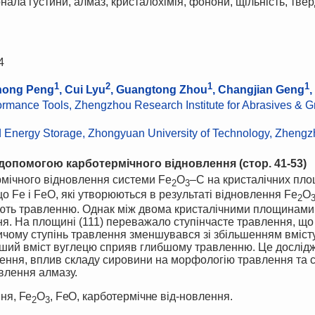
онала густини, алмаз, кристало­хімія, фонони, щільність, тве
4
1
2
1
1
hong Peng
, Cui Lyu
, Guangtong Zhou
, Changjian Geng
ormance Tools, Zhengzhou Research Institute for Abrasives & G
nd Energy Storage, Zhongyuan University of Technology, Zhengz
 допомогою карботермічного відновлення
(стор.
41
-
53)
рмічного відновлення системи Fe
O
–C на кристалічних площ
2
3
о Fe і FeO, які утворюються в результаті відновлення Fe
O
2
ють травленню. Однак між двома кристалічними площинами 
ня. На площині (111) переважало ступінчасте
травлення, що
ичому ступінь травлення зменшувався зі збільшенням вміст
льший вміст вуглецю сприяв глибшому травленню. Це дослі
ення, вплив складу сировини на морфологію травлення та 
влення алмазу.
ння, Fe
O
, FeO, карботермічне від-
новлення.
2
3