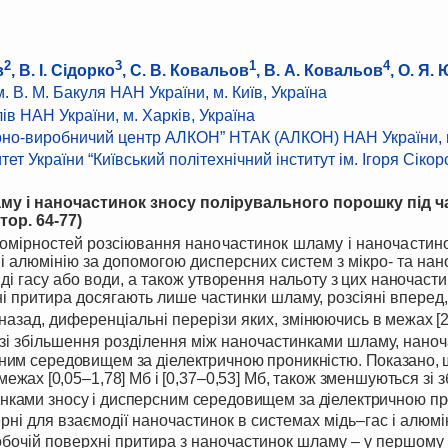
2
3
1
4
в
, В. І. Сідорко
, С. В. Ковальов
, В. А. Ковальов
, О. Я
. В. М. Бакуля НАН України, м. Київ, Україна
ів НАН України, м. Харків, Україна
но-виробничий центр АЛКОН” НТАК (АЛКОН) НАН України, м.
т України “Київський політехнічний інститут ім. Ігоря Сікорсь
у і наночастинок зносу полірувального порошку під ч
тор. 64
-
77)
номірностей розсіювання
наночастинок шламу і наночастино
 і алюмінію за допомогою дисперсних систем з мікро- та нан
і гасу або води, а також
утворення нальоту з цих наночасти
 притира досягають лише частинки шламу, розсіяні вперед, 
 назад, диференціальні перерізи яких,
змінюючись в межах [2
зі збільшення розділення між наночастинками шламу, нано
сним середовищем за діелектричною проникністю.
Показано, 
 межах
[0,05–1,78] Мб і [0,37–0,53] Мб, також зменшуються
зі
з
нками зносу і дисперсним середовищем за діелектричною пр
рні для взаємодії наночастинок в системах мідь–гас і алюмі
обочій поверхні притира з наночастинок шламу – у першому р