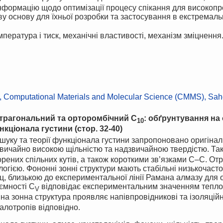
нформацію щодо оптимізації процесу спікання для високопр
у основу для їхньої розробки та застосування в екстремаль
мпература і тиск, механічні властивості, механізм зміцнення
 Computational Materials and Molecular Science (CMMS), Sah
етрагональний та орторомбічний C
: обґрунтування на 
10
ункціонала густини
(стор.
3
2
-
40)
звичайно високою щільністю та надзвичайною твердістю. Такі
ених спільних кутів, а також короткими зв’язками C–C. Отр
гією. Фононні зонні структури мають стабільні низькочастот
Гц, близькою до експериментальної лінії Рамана алмазу для
ємності C
відповідає експериментальним значенням теплоє
V
на зонна структура проявляє напівпровідникові та ізоляційн
алотропів відповідно.