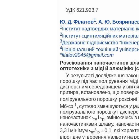
УДК 621.923.7
1
Ю. Д. Філатов
, А. Ю. Бояринце
1
Інститут надтвердих матеріалів ім
2
Інститут сцинтиляційних матеріал
3
Державне підприємство “Інженер
4
Національний технічний університе
*filatov2045@gmail.com
Розсіювання наночастинок шлам
оптотехніки з міді й алюмінію (с
У результаті
дослідження зако
порошку під час полірування
міді
дисперсним середовищем у вигляд
притира, встановлено,
що поверхні
полірувального порошку, розсіяні
-1
Мб·ср
, суттєво зменшуються
у ра
полірувального порошку і диспер
наночастинок
s
і
s
, змінюючись в
m
p
наночастинками шламу, наночасти
3,3 і мінімум
s
/
s
= 0,1,
які характе
m
p
вірогідне утворення нальоту на р