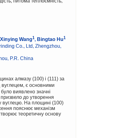
рдість, питома теплоємність,
1
1
, Xinying Wang
, Bingtao Hu
rinding Co., Ltd, Zhengzhou,
hou, P.R. China
инах алмазу (100) і (111) за
вуглецем, є основними
3
було виявлено значні
призвело до утворення
у вуглецю. На площині (100)
дження пояснює механізм
створює теоретичну основу