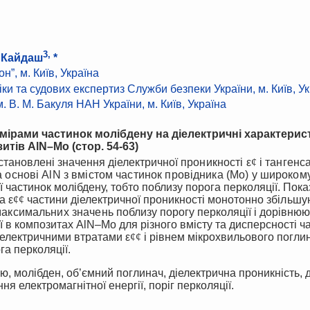
3,
. Кайдаш
*
”, м. Київ, Україна
іки та судових експертиз Служби безпеки України, м. Київ, У
. В. М. Бакуля НАН України, м. Київ, Україна
змірами частинок молібдену на діелектричні характерис
зитів AlN–Mo
(стор.
54
-
63)
становлені значення діелектричної
проникності
ε
¢
і тангенс
а основі
AlN з вмістом частинок провідника (Мо) у широкому
ї частинок молібдену, тобто поблизу порога перколяції. Пок
на
ε
¢
¢
частини діелектричної проникності монотонно
збільшу
максимальних значень
поблизу порогу перколяції і дорівню
ї в композитах AlN–Mo для різного вмісту та дисперсності ч
діелектричними втратами
ε
¢
¢
і рівнем мікрохвильового поглин
га перколяції.
ію, молібден, об’ємний поглинач, діелектрична проникність, 
ня електромагнітної енергії, поріг перколяції.