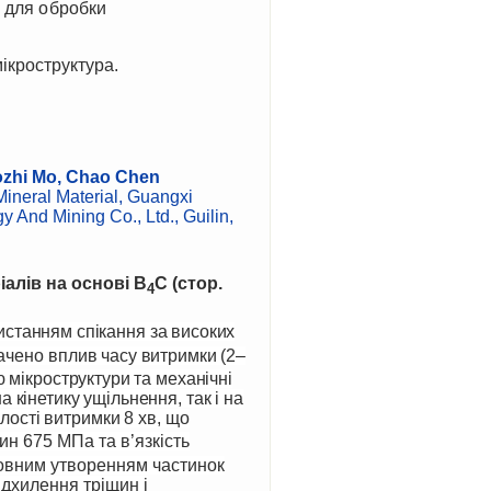
і для обробки
мікроструктура.
uozhi Mo, Chao Chen
Mineral Material, Guangxi
 And Mining Co., Ltd., Guilin,
алів на основі B
C
(стор.
4
ористанням спікання за високих
ачено
вплив часу витримки (2–
ю мікроструктури та механічні
 кінетику ущільнення, так і на
лості витримки 8 хв,
що
ин 675 МПа та в’язкість
повним утворенням частинок
ідхилення тріщин і