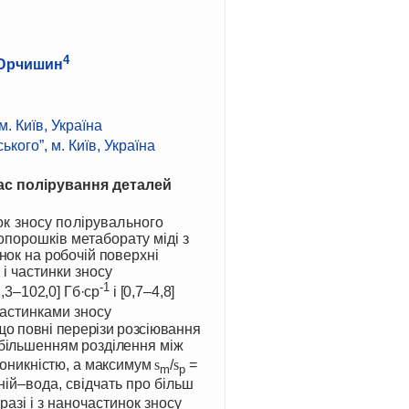
4
. Юрчишин
 Київ, Україна
кого”, м. Київ, Україна
ас полірування деталей
к зносу полірувального
опорошків метаборату міді з
нок на робочій поверхні
і частинки зносу
-1
,3–102,0] Гб·ср
і [0,7–4,8]
частинками зносу
що повні перерізи розсіювання
більшенням розділення між
оникністю, а максимум
s
/
s
=
m
p
ній–вода, свідчать про більш
азі і з наночастинок зносу