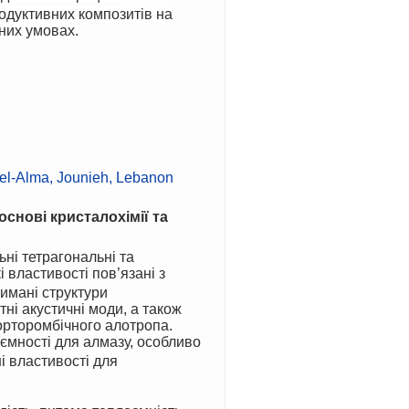
одуктивних композитів на
них умовах.
.
el-Alma, Jounieh, Lebanon
основі кристалохімії та
 властивості пов’язані з
имані структури
ні акустичні моди, а також
 орторомбічного алотропа.
мності для алмазу, особливо
і властивості для