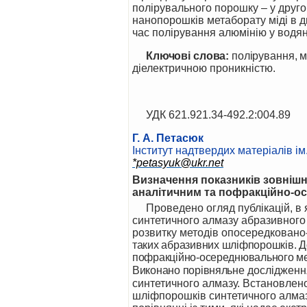
полірувального порошку – у друго
нанопорошків метаборату міді в ди
час полірування алюмінію у водян
Ключові слова:
полірування, мі
діелектричною проникністю.
УДК 621.921.34-492.2:004.89
Г. А. Петасюк
Інститут надтвердих матеріалів ім.
*petasyuk@ukr.net
Визначення показників зовнішн
аналітичним та пофракційно-ос
Проведено огляд публікацій, в яких засвідчено позитивну прикладну значимість питомої площі поверхні шліфпорошків
синтетичного алмазу абразивного 
розвитку методів опосередковано
таких абразивних
шліфпорошків. Д
пофракційно-осереднювального мет
Виконано порівняльне
дослідженн
синтетичного алмазу. Встановлен
шліфпорошків синтетичного алмазу